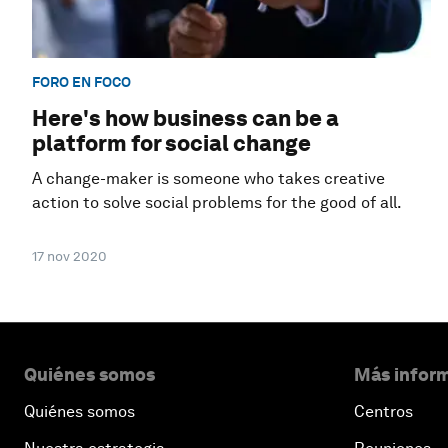
FORO EN FOCO
Here's how business can be a
platform for social change
A change-maker is someone who takes creative
action to solve social problems for the good of all.
17 nov 2020
Quiénes somos
Más inform
Quiénes somos
Centros