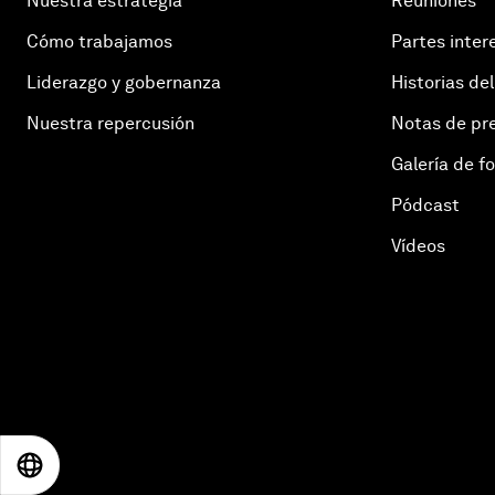
Nuestra estrategia
Reuniones
Cómo trabajamos
Partes inter
Liderazgo y gobernanza
Historias del
Nuestra repercusión
Notas de pr
Galería de f
Pódcast
Vídeos
EN
ES
中文
日本語