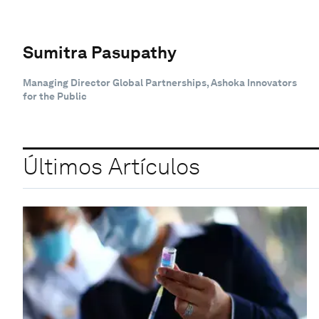
Sumitra Pasupathy
Managing Director Global Partnerships, Ashoka Innovators
for the Public
Últimos Artículos