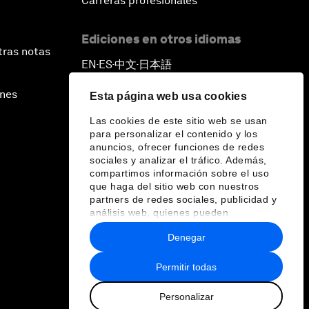
Carreras profesionales
Ediciones en otros idiomas
tras notas
EN
ES
中文
日本語
▪
▪
▪
ines
Esta página web usa cookies
Las cookies de este sitio web se usan
para personalizar el contenido y los
anuncios, ofrecer funciones de redes
sociales y analizar el tráfico. Además,
compartimos información sobre el uso
que haga del sitio web con nuestros
partners de redes sociales, publicidad y
análisis web, quienes pueden
combinarla con otra información que les
Denegar
haya proporcionado o que hayan
recopilado a partir del uso que haya
hecho de sus servicios.
Permitir todas
Personalizar