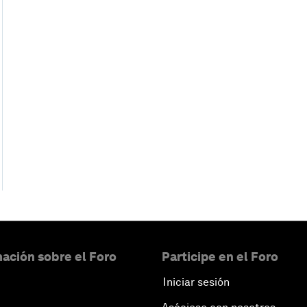
ación sobre el Foro
Participe en el Foro
Iniciar sesión