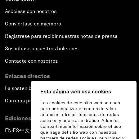
Asóciese con nosotros
Conviértase en miembro
Regístrese para recibir nuestras notas de prensa
Suscríbase a nuestros boletines
Contacte con nosotros
Enlaces directos
La sostenibilidad en el Foro
Esta página web usa cookies
Carreras profesionales
Las cookies de este sitio web se usan
para personalizar el contenido y los
anuncios, ofrecer funciones de redes
Ediciones en otros idiomas
sociales y analizar el tráfico. Además,
compartimos información sobre el uso
EN
ES
中文
日本語
▪
▪
▪
que haga del sitio web con nuestros
partners de redes sociales, publicidad y