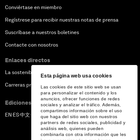
Conviértase en miembro
Regístrese para recibir nuestras notas de prensa
Suscríbase a nuestros boletines
Contacte con nosotros
Enlaces directos
La sostenibilidad en el Foro
Esta página web usa cookies
Carreras profesionales
Las cookies de este sitio web se usan
para personalizar el contenido y los
anuncios, ofrecer funciones de redes
Ediciones en otros idiomas
sociales y analizar el tráfico. Además,
compartimos información sobre el uso
EN
ES
中文
日本語
▪
▪
▪
que haga del sitio web con nuestros
partners de redes sociales, publicidad y
análisis web, quienes pueden
combinarla con otra información que les