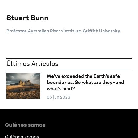
Stuart Bunn
Professor, Australian Rivers Institute, Griffith University
Últimos Artículos
We've exceeded the Earth's safe
boundaries. So what are they - and
what's next?
05 jun 2023
Quiénes somos
Quiénes somos