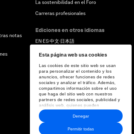
La sostenibilidad en el Foro
Carreras profesionales
Ediciones en otros idiomas
tras notas
EN
ES
中文
日本語
▪
▪
▪
ines
Esta página web usa cookies
Las cookies de este sitio web se usan
para personalizar el contenido y los
anuncios, ofrecer funciones de redes
sociales y analizar el tráfico. Además,
compartimos información sobre el uso
que haga del sitio web con nuestros
partners de redes sociales, publicidad y
análisis web, quienes pueden
combinarla con otra información que les
Denegar
haya proporcionado o que hayan
recopilado a partir del uso que haya
hecho de sus servicios.
Permitir todas