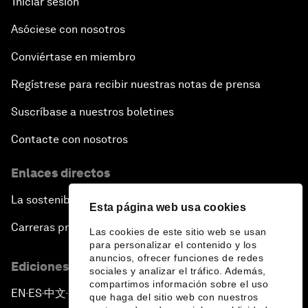
Iniciar sesión
Asóciese con nosotros
Conviértase en miembro
Regístrese para recibir nuestras notas de prensa
Suscríbase a nuestros boletines
Contacte con nosotros
Enlaces directos
La sostenibilidad en el Foro
Esta página web usa cookies
Carreras profesionales
Las cookies de este sitio web se usan
para personalizar el contenido y los
anuncios, ofrecer funciones de redes
Ediciones en otros idiomas
sociales y analizar el tráfico. Además,
compartimos información sobre el uso
EN
ES
中文
日本語
▪
▪
▪
que haga del sitio web con nuestros