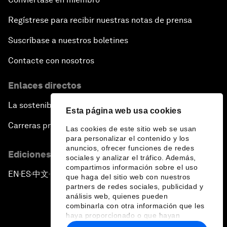
Regístrese para recibir nuestras notas de prensa
Suscríbase a nuestros boletines
Contacte con nosotros
Enlaces directos
La sostenibilidad en el Foro
Esta página web usa cookies
Carreras profesionales
Las cookies de este sitio web se usan
para personalizar el contenido y los
anuncios, ofrecer funciones de redes
Ediciones en otros idiomas
sociales y analizar el tráfico. Además,
compartimos información sobre el uso
EN
ES
中文
日本語
▪
▪
▪
que haga del sitio web con nuestros
partners de redes sociales, publicidad y
análisis web, quienes pueden
combinarla con otra información que les
haya proporcionado o que hayan
recopilado a partir del uso que haya