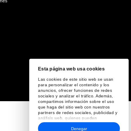
ines
Esta página web usa cookies
Las cookies de este sitio web se usan
para personalizar el contenido y los
anuncios, ofrecer funciones de redes
sociales y analizar el tráfico. Además,
compartimos información sobre el uso
que haga del sitio web con nuestros
partners de redes sociales, publicidad y
análisis web, quienes pueden
combinarla con otra información que les
Denegar
haya proporcionado o que hayan