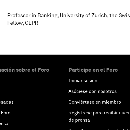
Professor in Banking, University of Zurich, the Sw
Fellow, CEPR
ación sobre el Foro
Participe en el Foro
Iniciar sesión
Asóciese con nosotros
esadas
Conviértase en miembro
 Foro
Regístrese para recibir nues
de prensa
ensa