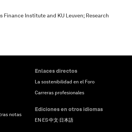
iss Finance Institute and KU Leuven; Research
Enlaces directos
La sostenibilidad en el Foro
Carreras profesionales
Ediciones en otros idiomas
tras notas
EN
ES
中文
日本語
▪
▪
▪