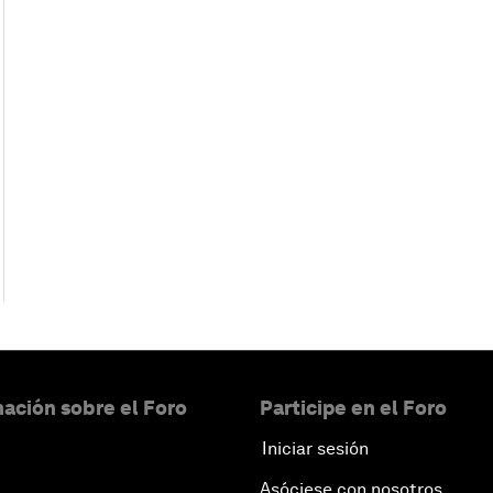
ación sobre el Foro
Participe en el Foro
Iniciar sesión
Asóciese con nosotros