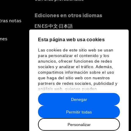
Ediciones en otros idiomas
tras notas
EN
ES
中文
日本語
▪
▪
▪
ines
Esta página web usa cookies
Las cookies de este sitio web se usan
para personalizar el contenido y los
anuncios, ofrecer funciones de redes
sociales y analizar el tráfico. Además,
compartimos información sobre el uso
que haga del sitio web con nuestros
partners de redes sociales, publicidad y
análisis web, quienes pueden
combinarla con otra información que les
Denegar
haya proporcionado o que hayan
recopilado a partir del uso que haya
hecho de sus servicios.
Permitir todas
Personalizar