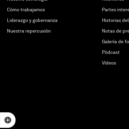
Cómo trabajamos
Partes inter
Liderazgo y gobernanza
Historias del
Nuestra repercusión
Notas de pr
Galería de f
Pódcast
Vídeos
EN
ES
中文
日本語