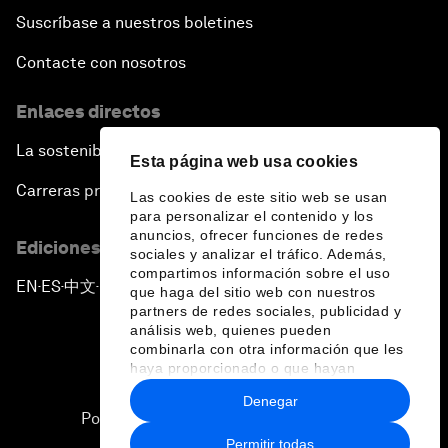
Suscríbase a nuestros boletines
Contacte con nosotros
Enlaces directos
La sostenibilidad en el Foro
Esta página web usa cookies
Carreras profesionales
Las cookies de este sitio web se usan
para personalizar el contenido y los
anuncios, ofrecer funciones de redes
Ediciones en otros idiomas
sociales y analizar el tráfico. Además,
compartimos información sobre el uso
EN
ES
中文
日本語
▪
▪
▪
que haga del sitio web con nuestros
partners de redes sociales, publicidad y
análisis web, quienes pueden
combinarla con otra información que les
haya proporcionado o que hayan
recopilado a partir del uso que haya
Denegar
hecho de sus servicios.
Política de privacidad y normas de uso
Permitir todas