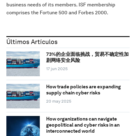
business needs of its members. ISF membership
comprises the Fortune 500 and Forbes 2000.
Últimos Artículos
73%的企业面临挑战，贸易不确定性加
剧网络安全风险
17 jun 2025
How trade policies are expanding
supply chain cyber risks
20 may 2025
How organizations can navigate
geopolitical and cyber risks in an
interconnected world