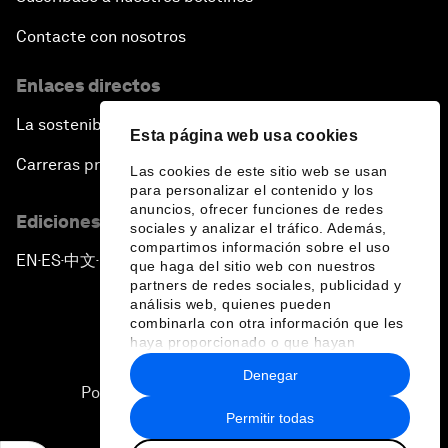
Contacte con nosotros
Enlaces directos
La sostenibilidad en el Foro
Esta página web usa cookies
Carreras profesionales
Las cookies de este sitio web se usan
para personalizar el contenido y los
anuncios, ofrecer funciones de redes
Ediciones en otros idiomas
sociales y analizar el tráfico. Además,
compartimos información sobre el uso
EN
ES
中文
日本語
▪
▪
▪
que haga del sitio web con nuestros
partners de redes sociales, publicidad y
análisis web, quienes pueden
combinarla con otra información que les
haya proporcionado o que hayan
recopilado a partir del uso que haya
Denegar
hecho de sus servicios.
Política de privacidad y normas de uso
Permitir todas
Sitemap