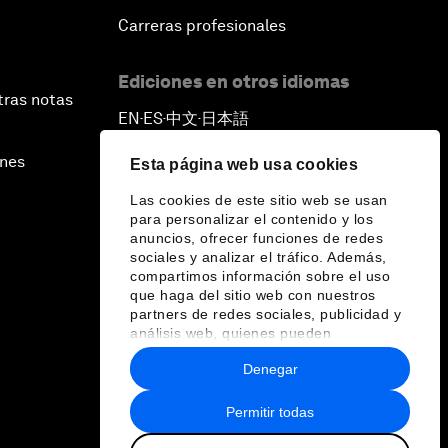
Carreras profesionales
Ediciones en otros idiomas
tras notas
EN
ES
中文
日本語
▪
▪
▪
ines
Esta página web usa cookies
Las cookies de este sitio web se usan
para personalizar el contenido y los
anuncios, ofrecer funciones de redes
sociales y analizar el tráfico. Además,
compartimos información sobre el uso
que haga del sitio web con nuestros
partners de redes sociales, publicidad y
análisis web, quienes pueden
combinarla con otra información que les
Denegar
haya proporcionado o que hayan
recopilado a partir del uso que haya
hecho de sus servicios.
Permitir todas