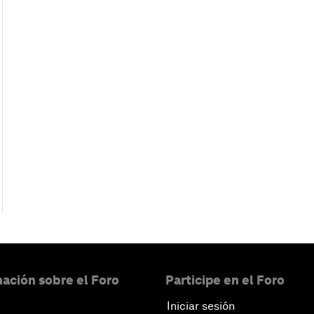
ación sobre el Foro
Participe en el Foro
Iniciar sesión