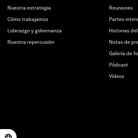
Nuestra estrategia
Reuniones
Cómo trabajamos
Partes inter
Liderazgo y gobernanza
Historias del
Nuestra repercusión
Notas de pr
Galería de f
Pódcast
Vídeos
EN
ES
中文
日本語