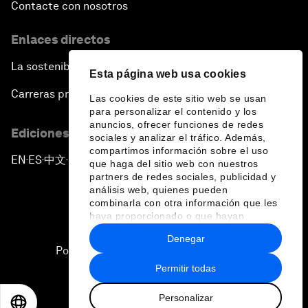
Contacte con nosotros
Enlaces directos
La sostenibilidad en el Foro
Esta página web usa cookies
Carreras profesionales
Las cookies de este sitio web se usan
para personalizar el contenido y los
anuncios, ofrecer funciones de redes
Ediciones en otros idiomas
sociales y analizar el tráfico. Además,
compartimos información sobre el uso
EN
ES
中文
日本語
▪
▪
▪
que haga del sitio web con nuestros
partners de redes sociales, publicidad y
análisis web, quienes pueden
combinarla con otra información que les
haya proporcionado o que hayan
recopilado a partir del uso que haya
Denegar
hecho de sus servicios.
Política de privacidad y normas de uso
Permitir todas
Sitemap
Personalizar
©
2026
Foro Económico Mundial
EN
ES
中文
日本語