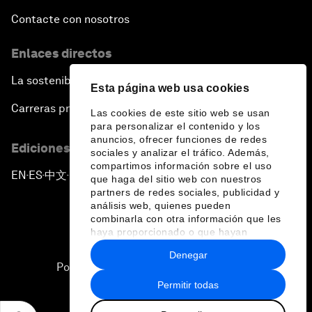
Contacte con nosotros
Enlaces directos
La sostenibilidad en el Foro
Esta página web usa cookies
Carreras profesionales
Las cookies de este sitio web se usan
para personalizar el contenido y los
anuncios, ofrecer funciones de redes
Ediciones en otros idiomas
sociales y analizar el tráfico. Además,
compartimos información sobre el uso
EN
ES
中文
日本語
▪
▪
▪
que haga del sitio web con nuestros
partners de redes sociales, publicidad y
análisis web, quienes pueden
combinarla con otra información que les
haya proporcionado o que hayan
recopilado a partir del uso que haya
Denegar
hecho de sus servicios.
Política de privacidad y normas de uso
Permitir todas
Sitemap