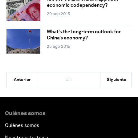
economic codependency?
29 sep 2015
What’s the long-term outlook for
China’s economy?
25 ago 2015
2/4
Anterior
Siguiente
Quiénes somos
Quiénes somos
Nuestra estrategia