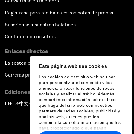
Conviértase en miembro
Regístrese para recibir nuestras notas de prensa
Suscríbase a nuestros boletines
Contacte con nosotros
Enlaces directos
La sostenibilidad en el Foro
Esta página web usa cookies
Carreras profesionales
Las cookies de este sitio web se usan
para personalizar el contenido y los
anuncios, ofrecer funciones de redes
Ediciones en otros idiomas
sociales y analizar el tráfico. Además,
compartimos información sobre el uso
EN
ES
中文
日本語
▪
▪
▪
que haga del sitio web con nuestros
partners de redes sociales, publicidad y
análisis web, quienes pueden
combinarla con otra información que les
haya proporcionado o que hayan
recopilado a partir del uso que haya