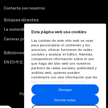
Contacte con nosotros
Enlaces directos
La sostenibilidad en el Foro
Esta página web usa cookies
Carreras profesionales
Las cookies de este sitio web se usan
para personalizar el contenido y los
anuncios, ofrecer funciones de redes
Ediciones en otros idiomas
sociales y analizar el tráfico. Además,
compartimos información sobre el uso
EN
ES
中文
日本語
▪
▪
▪
que haga del sitio web con nuestros
partners de redes sociales, publicidad y
análisis web, quienes pueden
combinarla con otra información que les
haya proporcionado o que hayan
recopilado a partir del uso que haya
Denegar
hecho de sus servicios.
Política de privacidad y normas de uso
Permitir todas
Sitemap