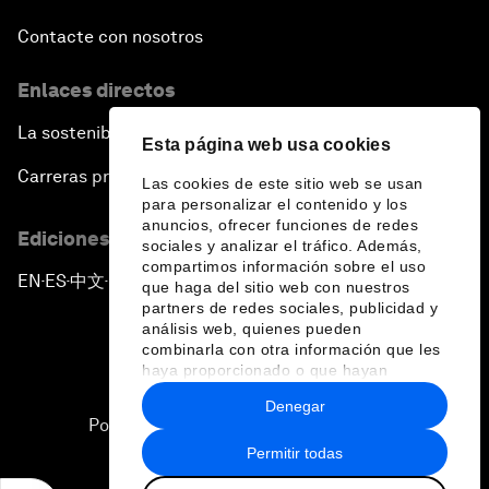
Contacte con nosotros
Enlaces directos
La sostenibilidad en el Foro
Esta página web usa cookies
Carreras profesionales
Las cookies de este sitio web se usan
para personalizar el contenido y los
anuncios, ofrecer funciones de redes
Ediciones en otros idiomas
sociales y analizar el tráfico. Además,
compartimos información sobre el uso
EN
ES
中文
日本語
▪
▪
▪
que haga del sitio web con nuestros
partners de redes sociales, publicidad y
análisis web, quienes pueden
combinarla con otra información que les
haya proporcionado o que hayan
recopilado a partir del uso que haya
Denegar
hecho de sus servicios.
Política de privacidad y normas de uso
Permitir todas
Sitemap