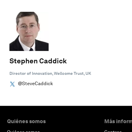
Stephen Caddick
Director of Innovation, Wellcome Trust, UK
@SteveCaddick
Quiénes somos
Más inform