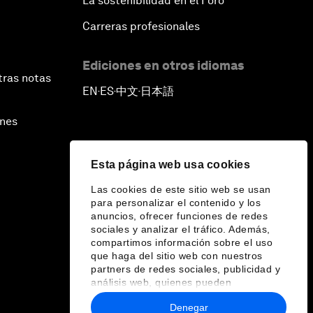
La sostenibilidad en el Foro
Carreras profesionales
Ediciones en otros idiomas
tras notas
EN
ES
中文
日本語
▪
▪
▪
ines
Esta página web usa cookies
Las cookies de este sitio web se usan
para personalizar el contenido y los
anuncios, ofrecer funciones de redes
sociales y analizar el tráfico. Además,
compartimos información sobre el uso
que haga del sitio web con nuestros
partners de redes sociales, publicidad y
análisis web, quienes pueden
combinarla con otra información que les
Denegar
haya proporcionado o que hayan