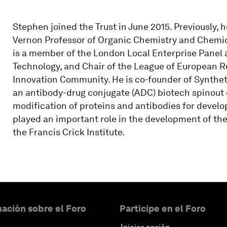
Stephen joined the Trust in June 2015. Previously, 
Vernon Professor of Organic Chemistry and Chemica
is a member of the London Local Enterprise Panel 
Technology, and Chair of the League of European R
Innovation Community. He is co-founder of Synthet
an antibody-drug conjugate (ADC) biotech spinout
modification of proteins and antibodies for devel
played an important role in the development of the 
the Francis Crick Institute.
ación sobre el Foro
Participe en el Foro