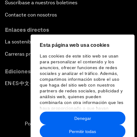
Suscríbase a nuestros boletines
Contacte con nosotros
Enlaces directos
La sostenibilidad en el Foro
Esta página web usa cookies
Carreras profesionales
Las cookies de este sitio web se usan
para personalizar el contenido y los
anuncios, ofrecer funciones de redes
Ediciones en otros idiomas
sociales y analizar el tráfico. Además,
compartimos información sobre el uso
EN
ES
中文
日本語
▪
▪
▪
que haga del sitio web con nuestros
partners de redes sociales, publicidad y
análisis web, quienes pueden
combinarla con otra información que les
haya proporcionado o que hayan
recopilado a partir del uso que haya
Denegar
hecho de sus servicios.
Política de privacidad y normas de uso
Permitir todas
Sitemap