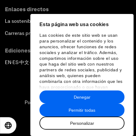
Enlaces directos
La sostenibilidad en el Foro
Esta página web usa cookies
Carreras profesionales
Las cookies de este sitio web se usan
para personalizar el contenido y los
anuncios, ofrecer funciones de redes
Ediciones en otros idiomas
sociales y analizar el tráfico. Además,
compartimos información sobre el uso
EN
ES
中文
日本語
▪
▪
▪
que haga del sitio web con nuestros
partners de redes sociales, publicidad y
análisis web, quienes pueden
combinarla con otra información que les
haya proporcionado o que hayan
recopilado a partir del uso que haya
Denegar
hecho de sus servicios.
Política de privacidad y normas de uso
Permitir todas
Sitemap
Personalizar
©
2026
Foro Económico Mundial
EN
ES
中文
日本語