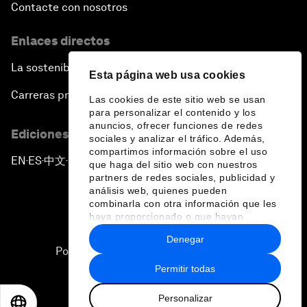
Contacte con nosotros
Enlaces directos
La sostenibilidad en el Foro
Esta página web usa cookies
Carreras profesionales
Las cookies de este sitio web se usan
para personalizar el contenido y los
anuncios, ofrecer funciones de redes
Ediciones en otros idiomas
sociales y analizar el tráfico. Además,
compartimos información sobre el uso
EN
ES
中文
日本語
▪
▪
▪
que haga del sitio web con nuestros
partners de redes sociales, publicidad y
análisis web, quienes pueden
combinarla con otra información que les
haya proporcionado o que hayan
recopilado a partir del uso que haya
Denegar
hecho de sus servicios.
Política de privacidad y normas de uso
Permitir todas
Sitemap
Personalizar
©
2026
Foro Económico Mundial
EN
ES
中文
日本語