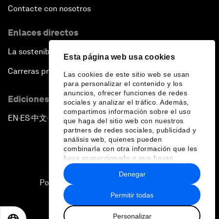
Contacte con nosotros
Enlaces directos
La sostenibilidad en el Foro
Esta página web usa cookies
Carreras profesionales
Las cookies de este sitio web se usan
para personalizar el contenido y los
anuncios, ofrecer funciones de redes
Ediciones en otros idiomas
sociales y analizar el tráfico. Además,
compartimos información sobre el uso
EN
ES
中文
日本語
▪
▪
▪
que haga del sitio web con nuestros
partners de redes sociales, publicidad y
análisis web, quienes pueden
combinarla con otra información que les
haya proporcionado o que hayan
recopilado a partir del uso que haya
Denegar
hecho de sus servicios.
Política de privacidad y normas de uso
Permitir todas
Sitemap
Personalizar
©
2026
Foro Económico Mundial