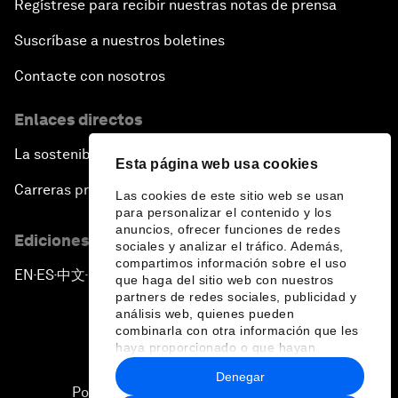
Regístrese para recibir nuestras notas de prensa
Suscríbase a nuestros boletines
Contacte con nosotros
Enlaces directos
La sostenibilidad en el Foro
Esta página web usa cookies
Carreras profesionales
Las cookies de este sitio web se usan
para personalizar el contenido y los
anuncios, ofrecer funciones de redes
Ediciones en otros idiomas
sociales y analizar el tráfico. Además,
compartimos información sobre el uso
EN
ES
中文
日本語
▪
▪
▪
que haga del sitio web con nuestros
partners de redes sociales, publicidad y
análisis web, quienes pueden
combinarla con otra información que les
haya proporcionado o que hayan
recopilado a partir del uso que haya
Denegar
hecho de sus servicios.
Política de privacidad y normas de uso