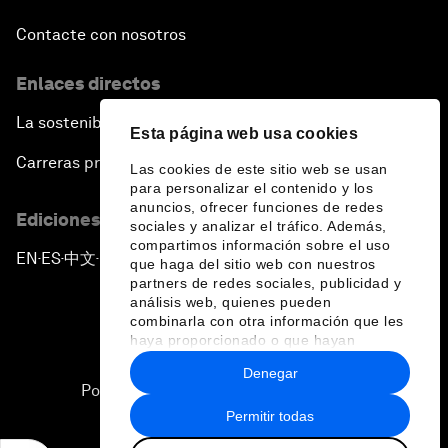
Contacte con nosotros
Enlaces directos
La sostenibilidad en el Foro
Esta página web usa cookies
Carreras profesionales
Las cookies de este sitio web se usan
para personalizar el contenido y los
anuncios, ofrecer funciones de redes
Ediciones en otros idiomas
sociales y analizar el tráfico. Además,
compartimos información sobre el uso
EN
ES
中文
日本語
▪
▪
▪
que haga del sitio web con nuestros
partners de redes sociales, publicidad y
análisis web, quienes pueden
combinarla con otra información que les
haya proporcionado o que hayan
recopilado a partir del uso que haya
Denegar
hecho de sus servicios.
Política de privacidad y normas de uso
Permitir todas
Sitemap