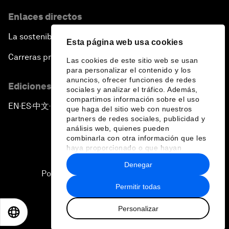
Enlaces directos
La sostenibilidad en el Foro
Esta página web usa cookies
Carreras profesionales
Las cookies de este sitio web se usan
para personalizar el contenido y los
anuncios, ofrecer funciones de redes
Ediciones en otros idiomas
sociales y analizar el tráfico. Además,
compartimos información sobre el uso
EN
ES
中文
日本語
▪
▪
▪
que haga del sitio web con nuestros
partners de redes sociales, publicidad y
análisis web, quienes pueden
combinarla con otra información que les
haya proporcionado o que hayan
recopilado a partir del uso que haya
Denegar
hecho de sus servicios.
Política de privacidad y normas de uso
Permitir todas
Sitemap
Personalizar
©
2026
Foro Económico Mundial
EN
ES
中文
日本語