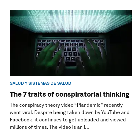
SALUD Y SISTEMAS DE SALUD
The 7 traits of conspiratorial thinking
The conspiracy theory video “Plandemic” recently
went viral. Despite being taken down by YouTube and
Facebook, it continues to get uploaded and viewed
millions of times. The video is an i...