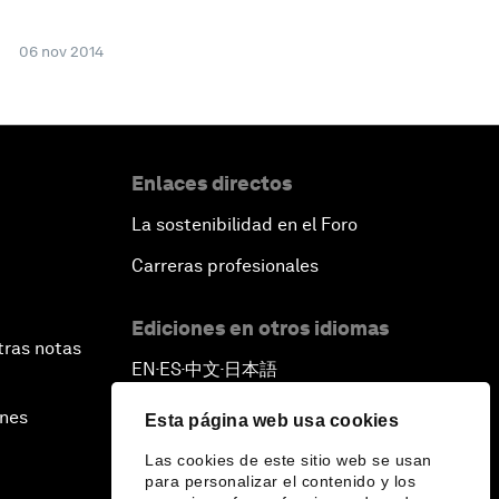
06 nov 2014
Enlaces directos
La sostenibilidad en el Foro
Carreras profesionales
Ediciones en otros idiomas
tras notas
EN
ES
中文
日本語
▪
▪
▪
ines
Esta página web usa cookies
Las cookies de este sitio web se usan
para personalizar el contenido y los