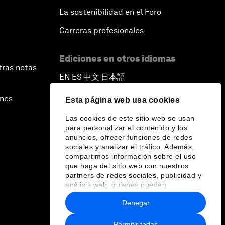
La sostenibilidad en el Foro
Carreras profesionales
Ediciones en otros idiomas
tras notas
EN
ES
中文
日本語
▪
▪
▪
ines
Esta página web usa cookies
Las cookies de este sitio web se usan
para personalizar el contenido y los
anuncios, ofrecer funciones de redes
sociales y analizar el tráfico. Además,
compartimos información sobre el uso
que haga del sitio web con nuestros
partners de redes sociales, publicidad y
análisis web, quienes pueden
combinarla con otra información que les
Denegar
haya proporcionado o que hayan
recopilado a partir del uso que haya
hecho de sus servicios.
Permitir todas