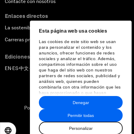
Contacte con nosotros
Enlaces directos
La sostenibilidad en el Foro
Esta página web usa cookies
Carreras profesionales
Las cookies de este sitio web se usan
para personalizar el contenido y los
anuncios, ofrecer funciones de redes
Ediciones en otros idiomas
sociales y analizar el tráfico. Además,
compartimos información sobre el uso
EN
ES
中文
日本語
▪
▪
▪
que haga del sitio web con nuestros
partners de redes sociales, publicidad y
análisis web, quienes pueden
combinarla con otra información que les
haya proporcionado o que hayan
recopilado a partir del uso que haya
Denegar
hecho de sus servicios.
Política de privacidad y normas de uso
Permitir todas
Sitemap
Personalizar
©
2026
Foro Económico Mundial
EN
ES
中文
日本語