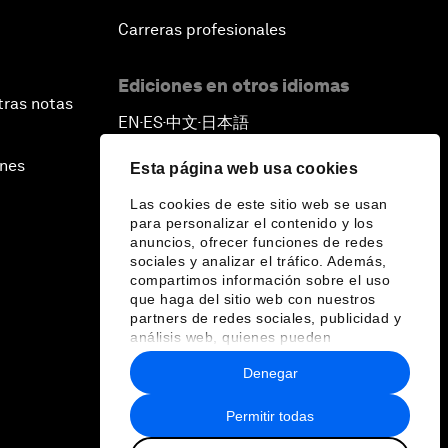
Carreras profesionales
Ediciones en otros idiomas
tras notas
EN
ES
中文
日本語
▪
▪
▪
ines
Esta página web usa cookies
Las cookies de este sitio web se usan
para personalizar el contenido y los
anuncios, ofrecer funciones de redes
sociales y analizar el tráfico. Además,
compartimos información sobre el uso
que haga del sitio web con nuestros
partners de redes sociales, publicidad y
análisis web, quienes pueden
combinarla con otra información que les
Denegar
haya proporcionado o que hayan
recopilado a partir del uso que haya
hecho de sus servicios.
Permitir todas