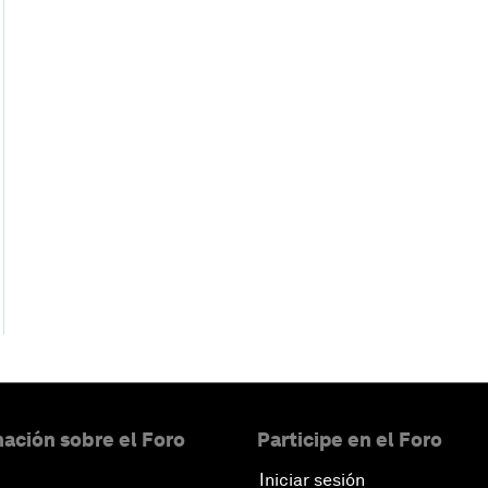
ación sobre el Foro
Participe en el Foro
Iniciar sesión