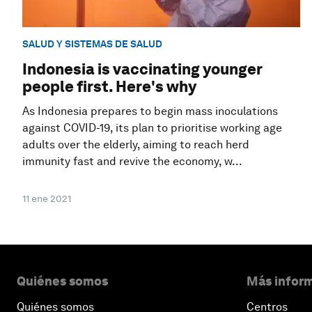
SALUD Y SISTEMAS DE SALUD
Indonesia is vaccinating younger
people first. Here's why
As Indonesia prepares to begin mass inoculations
against COVID-19, its plan to prioritise working age
adults over the elderly, aiming to reach herd
immunity fast and revive the economy, w...
11 ene 2021
Quiénes somos
Más inform
Quiénes somos
Centros