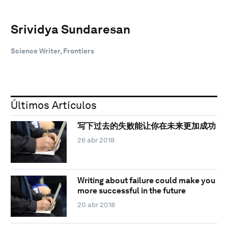
Srividya Sundaresan
Science Writer, Frontiers
Últimos Artículos
写下过去的失败能让你在未来更加成功
26 abr 2018
Writing about failure could make you
more successful in the future
20 abr 2018