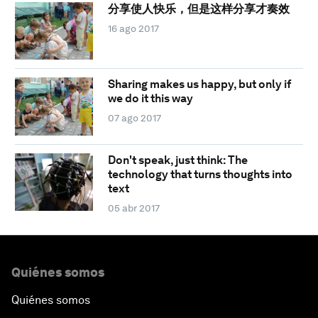
分享使人快乐，但是这样分享才奏效
16 ago 2017
Sharing makes us happy, but only if
we do it this way
07 ago 2017
Don't speak, just think: The
technology that turns thoughts into
text
05 abr 2017
Quiénes somos
Quiénes somos