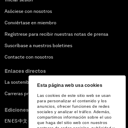
Asóciese con nosotros
Conviértase en miembro
Regístrese para recibir nuestras notas de prensa
Suscríbase a nuestros boletines
Contacte con nosotros
Enlaces directos
La sostenibilidad en el Foro
Esta página web usa cookies
Carreras profesionales
Las cookies de este sitio web se usan
para personalizar el contenido y los
anuncios, ofrecer funciones de redes
Ediciones en otros idiomas
sociales y analizar el tráfico. Además,
compartimos información sobre el uso
EN
ES
中文
日本語
▪
▪
▪
que haga del sitio web con nuestros