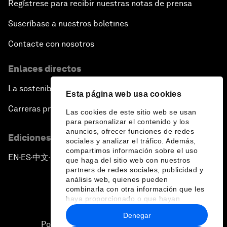
Regístrese para recibir nuestras notas de prensa
Suscríbase a nuestros boletines
Contacte con nosotros
Enlaces directos
La sostenibilidad en el Foro
Esta página web usa cookies
Carreras profesionales
Las cookies de este sitio web se usan
para personalizar el contenido y los
anuncios, ofrecer funciones de redes
Ediciones en otros idiomas
sociales y analizar el tráfico. Además,
compartimos información sobre el uso
EN
ES
中文
日本語
▪
▪
▪
que haga del sitio web con nuestros
partners de redes sociales, publicidad y
análisis web, quienes pueden
combinarla con otra información que les
haya proporcionado o que hayan
recopilado a partir del uso que haya
Denegar
hecho de sus servicios.
Política de privacidad y normas de uso