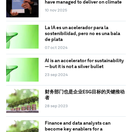
have managed to deliver on climate
10 nov 2025
La IA es un acelerador para la
sostenibilidad, pero no es una bala
de plata
07 oct 2024
AI is an accelerator for sustainability
— but it is not a silver bullet
23 sep 2024
财务部门也是企业ESG目标的关键推动
者
28 sep 2023
Finance and data analysts can
become key enablers for a