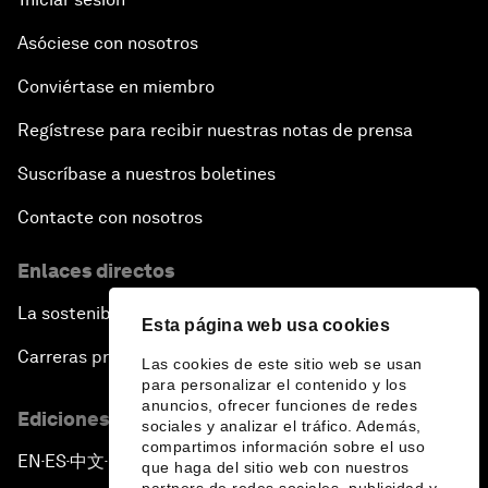
Asóciese con nosotros
Conviértase en miembro
Regístrese para recibir nuestras notas de prensa
Suscríbase a nuestros boletines
Contacte con nosotros
Enlaces directos
La sostenibilidad en el Foro
Esta página web usa cookies
Carreras profesionales
Las cookies de este sitio web se usan
para personalizar el contenido y los
anuncios, ofrecer funciones de redes
Ediciones en otros idiomas
sociales y analizar el tráfico. Además,
compartimos información sobre el uso
EN
ES
中文
日本語
▪
▪
▪
que haga del sitio web con nuestros