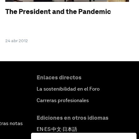
The President and the Pandemic
24 abr 2012
Enlaces directos
La sostenibilidad en el Foro
Carreras profesionales
Ediciones en otros idiomas
tras notas
EN
ES
中文
日本語
▪
▪
▪