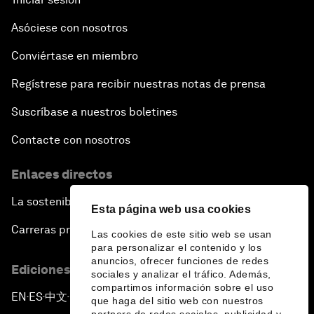
Asóciese con nosotros
Conviértase en miembro
Regístrese para recibir nuestras notas de prensa
Suscríbase a nuestros boletines
Contacte con nosotros
Enlaces directos
La sostenibilidad en el Foro
Esta página web usa cookies
Carreras profesionales
Las cookies de este sitio web se usan
para personalizar el contenido y los
anuncios, ofrecer funciones de redes
Ediciones en otros idiomas
sociales y analizar el tráfico. Además,
compartimos información sobre el uso
EN
ES
中文
日本語
▪
▪
▪
que haga del sitio web con nuestros