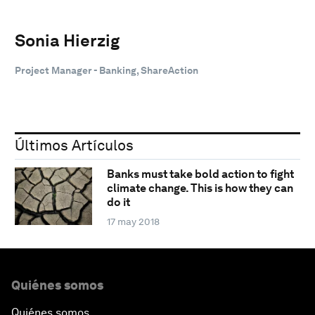
Sonia Hierzig
Project Manager - Banking, ShareAction
Últimos Artículos
Banks must take bold action to fight
climate change. This is how they can
do it
17 may 2018
Quiénes somos
Quiénes somos