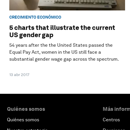
CRECIMIENTO ECONÓMICO
5 charts that illustrate the current
US gender gap
54 years after the the United States passed the
Equal Pay Act, women in the US still face a
substantial gender wage gap across the spectrum.
13 abr 2017
Quiénes somos
Más inform
Quiénes somos
Centros