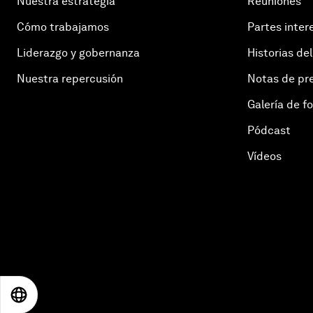
Nuestra estrategia
Reuniones
Cómo trabajamos
Partes inter
Liderazgo y gobernanza
Historias del
Nuestra repercusión
Notas de pr
Galería de f
Pódcast
Vídeos
EN
ES
中文
日本語