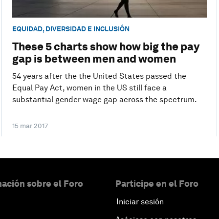
EQUIDAD, DIVERSIDAD E INCLUSIÓN
These 5 charts show how big the pay
gap is between men and women
54 years after the the United States passed the
Equal Pay Act, women in the US still face a
substantial gender wage gap across the spectrum.
15 mar 2017
ación sobre el Foro
Participe en el Foro
Iniciar sesión