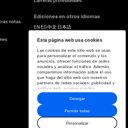
Carreras profesionales
Ediciones en otros idiomas
tras notas
EN
ES
中文
日本語
▪
▪
▪
ines
Esta página web usa cookies
Las cookies de este sitio web se usan
para personalizar el contenido y los
anuncios, ofrecer funciones de redes
sociales y analizar el tráfico. Además,
compartimos información sobre el uso
que haga del sitio web con nuestros
partners de redes sociales, publicidad y
análisis web, quienes pueden
combinarla con otra información que les
Denegar
haya proporcionado o que hayan
recopilado a partir del uso que haya
hecho de sus servicios.
Permitir todas
Personalizar