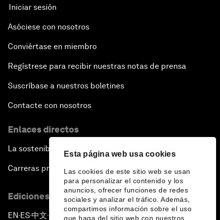
Iniciar sesión
Asóciese con nosotros
Conviértase en miembro
Regístrese para recibir nuestras notas de prensa
Suscríbase a nuestros boletines
Contacte con nosotros
Enlaces directos
La sostenibilidad en el Foro
Esta página web usa cookies
Carreras profesionales
Las cookies de este sitio web se usan
para personalizar el contenido y los
anuncios, ofrecer funciones de redes
Ediciones en otros idiomas
sociales y analizar el tráfico. Además,
compartimos información sobre el uso
EN
ES
中文
日本語
▪
▪
▪
que haga del sitio web con nuestros