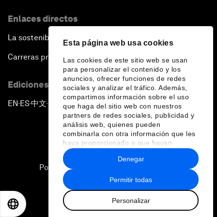
Enlaces directos
La sostenibilidad en el Foro
Esta página web usa cookies
Carreras profesionales
Las cookies de este sitio web se usan
para personalizar el contenido y los
anuncios, ofrecer funciones de redes
Ediciones en otros idiomas
sociales y analizar el tráfico. Además,
compartimos información sobre el uso
EN
ES
中文
日本語
▪
▪
▪
que haga del sitio web con nuestros
partners de redes sociales, publicidad y
análisis web, quienes pueden
combinarla con otra información que les
haya proporcionado o que hayan
recopilado a partir del uso que haya
Denegar
hecho de sus servicios.
Política de privacidad y normas de uso
Permitir todas
Sitemap
Personalizar
©
2026
Foro Económico Mundial
EN
ES
中文
日本語