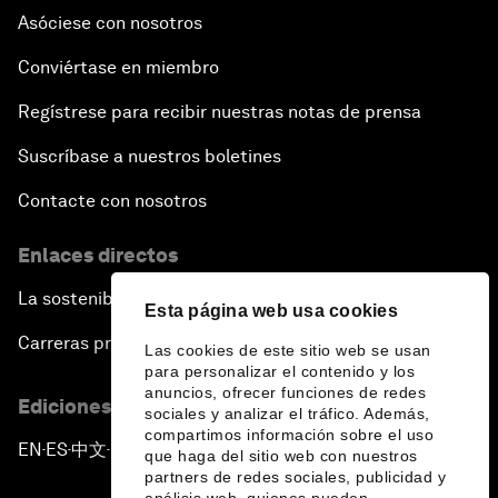
Asóciese con nosotros
Conviértase en miembro
Regístrese para recibir nuestras notas de prensa
Suscríbase a nuestros boletines
Contacte con nosotros
Enlaces directos
La sostenibilidad en el Foro
Esta página web usa cookies
Carreras profesionales
Las cookies de este sitio web se usan
para personalizar el contenido y los
anuncios, ofrecer funciones de redes
Ediciones en otros idiomas
sociales y analizar el tráfico. Además,
compartimos información sobre el uso
EN
ES
中文
日本語
▪
▪
▪
que haga del sitio web con nuestros
partners de redes sociales, publicidad y