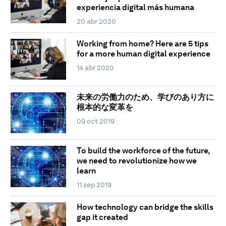
experiencia digital más humana
20 abr 2020
Working from home? Here are 5 tips
for a more human digital experience
14 abr 2020
未来の労働力のため、学びのあり方に
根本的な変革を
09 oct 2019
To build the workforce of the future,
we need to revolutionize how we
learn
11 sep 2019
How technology can bridge the skills
gap it created