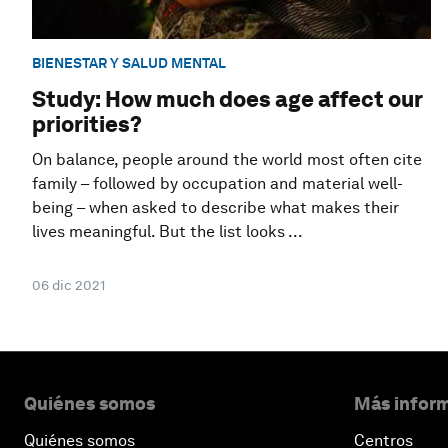
BIENESTAR Y SALUD MENTAL
Study: How much does age affect our
priorities?
On balance, people around the world most often cite
family – followed by occupation and material well-
being – when asked to describe what makes their
lives meaningful. But the list looks ...
06 dic 2021
Quiénes somos
Más inform
Quiénes somos
Centros