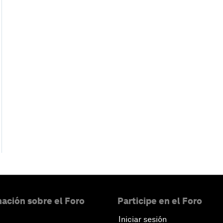
ación sobre el Foro
Participe en el Foro
Iniciar sesión