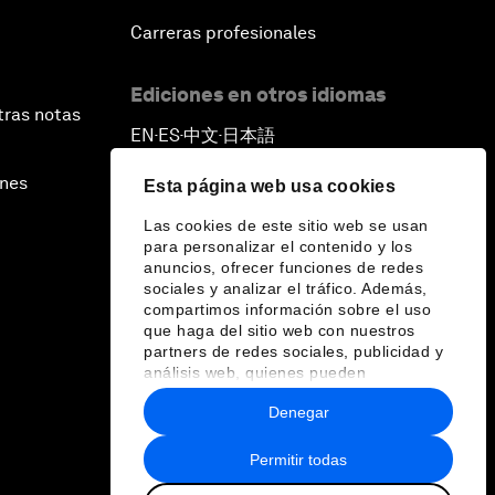
Carreras profesionales
Ediciones en otros idiomas
tras notas
EN
ES
中文
日本語
▪
▪
▪
ines
Esta página web usa cookies
Las cookies de este sitio web se usan
para personalizar el contenido y los
anuncios, ofrecer funciones de redes
sociales y analizar el tráfico. Además,
compartimos información sobre el uso
que haga del sitio web con nuestros
partners de redes sociales, publicidad y
análisis web, quienes pueden
combinarla con otra información que les
Denegar
haya proporcionado o que hayan
recopilado a partir del uso que haya
hecho de sus servicios.
Permitir todas