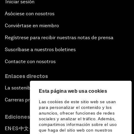
Iniciar sesión
Asóciese con nosotros
Conviértase en miembro
Regístrese para recibir nuestras notas de prensa
Suscríbase a nuestros boletines
Contacte con nosotros
Enlaces directos
La sostenibilidad en el Foro
Esta página web usa cookies
Carreras profesionales
Las cookies de este sitio web se usan
para personalizar el contenido y los
anuncios, ofrecer funciones de redes
Ediciones en otros idiomas
sociales y analizar el tráfico. Además,
compartimos información sobre el uso
EN
ES
中文
日本語
▪
▪
▪
que haga del sitio web con nuestros