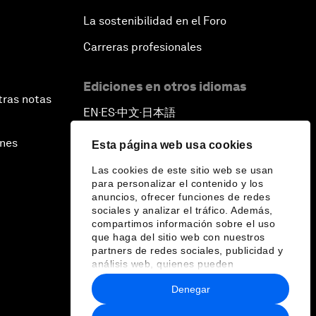
La sostenibilidad en el Foro
Carreras profesionales
Ediciones en otros idiomas
tras notas
EN
ES
中文
日本語
▪
▪
▪
ines
Esta página web usa cookies
Las cookies de este sitio web se usan
para personalizar el contenido y los
anuncios, ofrecer funciones de redes
sociales y analizar el tráfico. Además,
compartimos información sobre el uso
que haga del sitio web con nuestros
partners de redes sociales, publicidad y
análisis web, quienes pueden
combinarla con otra información que les
Denegar
haya proporcionado o que hayan
recopilado a partir del uso que haya