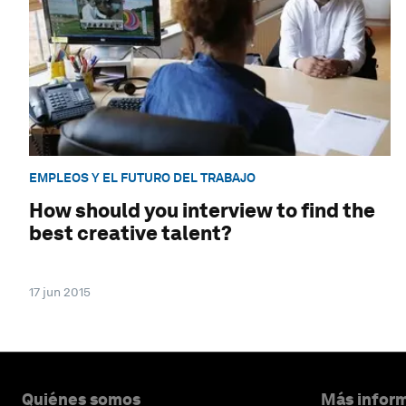
EMPLEOS Y EL FUTURO DEL TRABAJO
How should you interview to find the
best creative talent?
17 jun 2015
Quiénes somos
Más inform