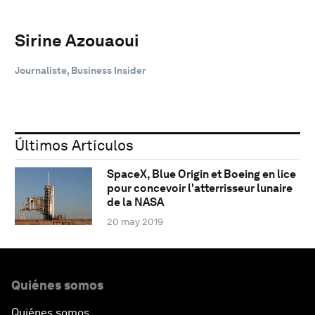
Sirine Azouaoui
Journaliste, Business Insider
Últimos Artículos
SpaceX, Blue Origin et Boeing en lice
pour concevoir l'atterrisseur lunaire
de la NASA
20 may 2019
Quiénes somos
Quiénes somos