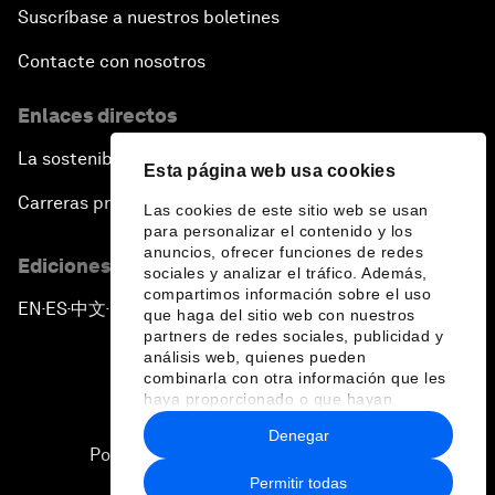
Suscríbase a nuestros boletines
Contacte con nosotros
Enlaces directos
La sostenibilidad en el Foro
Esta página web usa cookies
Carreras profesionales
Las cookies de este sitio web se usan
para personalizar el contenido y los
anuncios, ofrecer funciones de redes
Ediciones en otros idiomas
sociales y analizar el tráfico. Además,
compartimos información sobre el uso
EN
ES
中文
日本語
▪
▪
▪
que haga del sitio web con nuestros
partners de redes sociales, publicidad y
análisis web, quienes pueden
combinarla con otra información que les
haya proporcionado o que hayan
recopilado a partir del uso que haya
Denegar
hecho de sus servicios.
Política de privacidad y normas de uso
Permitir todas