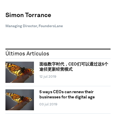
Simon Torrance
Managing Director, FoundersLane
Últimos Artículos
面临数字时代，CEO们可以通过这5个
途径更新经营模式
12 jul 2019
5 ways CEOs can renew their
businesses for the digital age
03 jul 2019