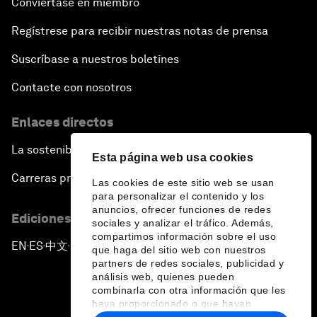
Conviértase en miembro
Regístrese para recibir nuestras notas de prensa
Suscríbase a nuestros boletines
Contacte con nosotros
Enlaces directos
La sostenibilidad en el Foro
Esta página web usa cookies
Carreras profesionales
Las cookies de este sitio web se usan
para personalizar el contenido y los
anuncios, ofrecer funciones de redes
Ediciones en otros idiomas
sociales y analizar el tráfico. Además,
compartimos información sobre el uso
EN
ES
中文
日本語
▪
▪
▪
que haga del sitio web con nuestros
partners de redes sociales, publicidad y
análisis web, quienes pueden
combinarla con otra información que les
haya proporcionado o que hayan