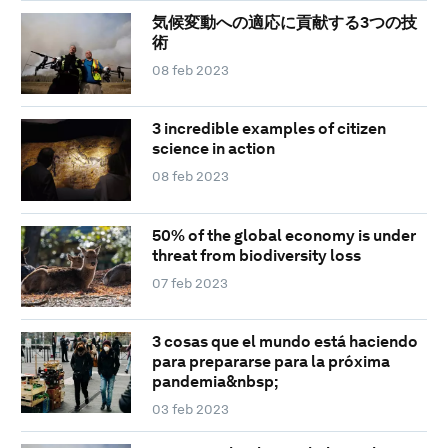
気候変動への適応に貢献する3つの技
術
08 feb 2023
3 incredible examples of citizen
science in action
08 feb 2023
50% of the global economy is under
threat from biodiversity loss
07 feb 2023
3 cosas que el mundo está haciendo
para prepararse para la próxima
pandemia&nbsp;
03 feb 2023