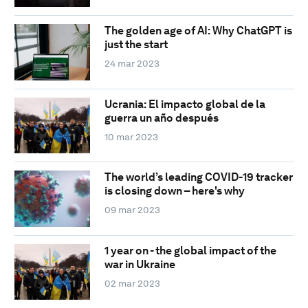
The golden age of AI: Why ChatGPT is
just the start
24 mar 2023
Ucrania: El impacto global de la
guerra un año después
10 mar 2023
The world’s leading COVID-19 tracker
is closing down – here's why
09 mar 2023
1 year on - the global impact of the
war in Ukraine
02 mar 2023