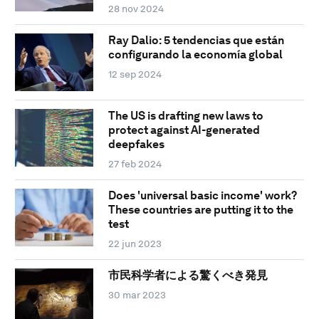
28 nov 2024
Ray Dalio: 5 tendencias que están
configurando la economía global
12 sep 2024
The US is drafting new laws to
protect against AI-generated
deepfakes
27 feb 2024
Does 'universal basic income' work?
These countries are putting it to the
test
22 jun 2023
市民科学者による驚くべき発見
30 mar 2023