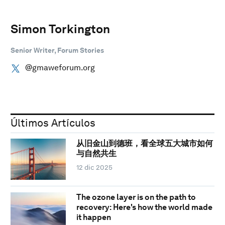
Simon Torkington
Senior Writer, Forum Stories
@gmaweforum.org
Últimos Artículos
从旧金山到德班，看全球五大城市如何
与自然共生
12 dic 2025
The ozone layer is on the path to
recovery: Here's how the world made
it happen