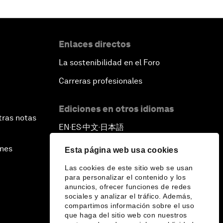
Enlaces directos
La sostenibilidad en el Foro
Carreras profesionales
Ediciones en otros idiomas
tras notas
EN
ES
中文
日本語
▪
▪
▪
ines
Esta página web usa cookies
Las cookies de este sitio web se usan
para personalizar el contenido y los
anuncios, ofrecer funciones de redes
sociales y analizar el tráfico. Además,
compartimos información sobre el uso
que haga del sitio web con nuestros